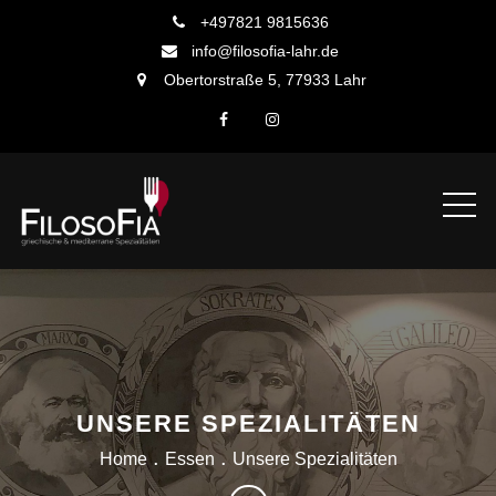
Skip
+497821 9815636
to
info@filosofia-lahr.de
content
Obertorstraße 5, 77933 Lahr
UNSERE SPEZIALITÄTEN
Home
Essen
Unsere Spezialitäten