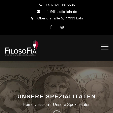
Skip
+497821 9815636
to
info@filosofia-lahr.de
content
Obertorstraße 5, 77933 Lahr
UNSERE SPEZIALITÄTEN
Home
Essen
Unsere Spezialitäten