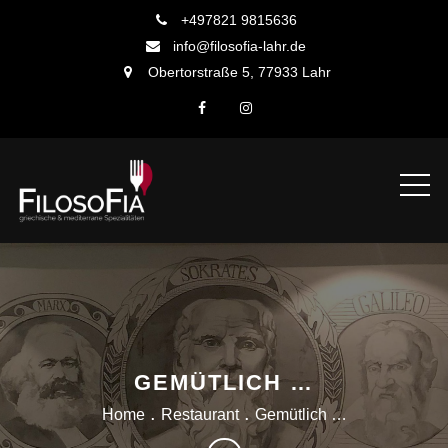
Skip
+497821 9815636
to
info@filosofia-lahr.de
content
Obertorstraße 5, 77933 Lahr
GEMÜTLICH …
Home
Restaurant
Gemütlich …