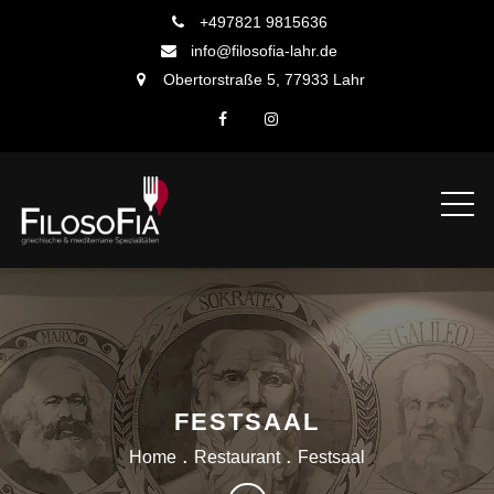
Skip
+497821 9815636
to
info@filosofia-lahr.de
content
Obertorstraße 5, 77933 Lahr
FESTSAAL
Home
Restaurant
Festsaal